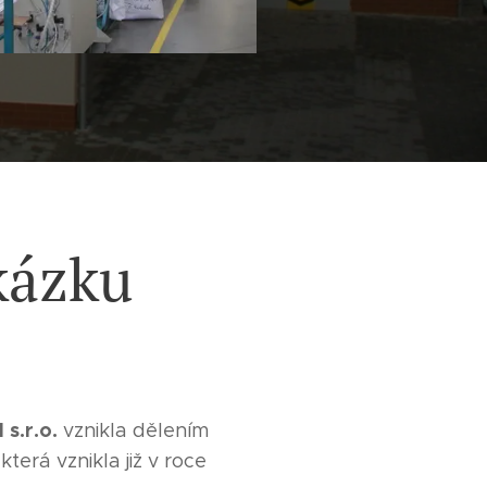
kázku
 s.r.o.
vznikla dělením
která vznikla již v roce