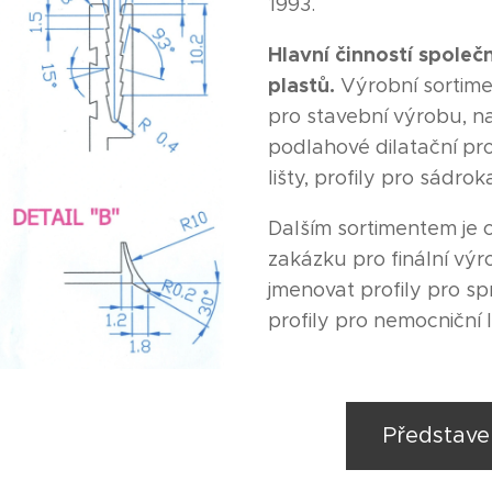
1993.
Hlavní činností společn
plastů.
Výrobní sortimen
pro stavební výrobu, na
podlahové dilatační pro
lišty, profily pro sádrok
Dalším sortimentem je c
zakázku pro finální vý
jmenovat profily pro s
profily pro nemocniční 
Představe