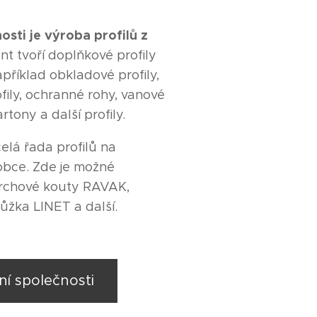
osti je výroba profilů z
t tvoří doplňkové profily
příklad obkladové profily,
fily, ochranné rohy, vanové
artony a další profily.
elá řada profilů na
robce. Zde je možné
prchové kouty RAVAK,
lůžka LINET a další.
ní společnosti